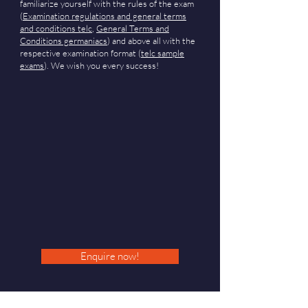
familiarize yourself with the rules of the exam
(
Examination regulations and general terms
and conditions telc
,
General Terms and
Conditions germaniacs
) and above all with the
respective examination format (
telc sample
exams
). We wish you every success!
Enquire now!