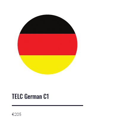
TELC German C1
205
€205
euros