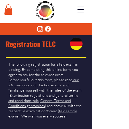
Registration TELC
The following registration for a telc exam is
binding. By completing this online form, you
agree to pay for the relevant exam.
Before you fill out this form, please read
our
information about the telc exams
and
familiarize yourself with the rules of the exam
(
Examination regulations and general terms
and conditions telc
,
General Terms and
Conditions germaniacs
) and above all with the
respective examination format (
telc sample
exams
). We wish you every success!