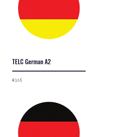
TELC German A2
165
€165
euros