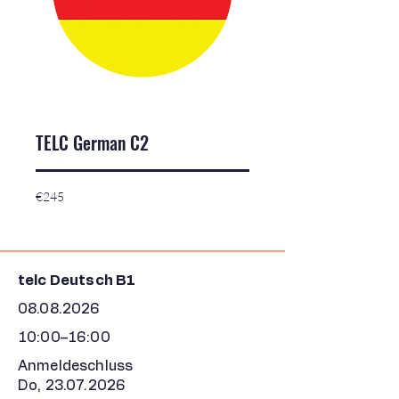
TELC German C2
245
€245
euros
telc Deutsch B1
08.08.2026
10:00–16:00
Anmeldeschluss
Do,
23.07.2026