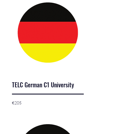
TELC German C1 University
205
€205
euros